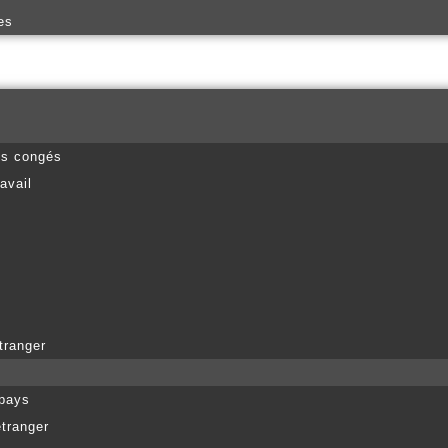
es
es congés
avail
tranger
 pays
étranger