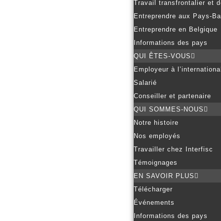
Travail transfrontalier et
Entreprendre aux Pays-B
Entreprendre en Belgique
Informations des pays
QUI ÊTES-VOUS
Employeur à l’internationa
Salarié
Conseiller et partenaire
QUI SOMMES-NOUS
Notre histoire
Nos employés
Travailler chez Interfisc
Témoignages
EN SAVOIR PLUS
Télécharger
Événements
Informations des pays