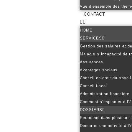
Vue d’ensemble des thèm
CONTACT
HOME
SERVICES
Gestion des salaires et d
Maladie & incapacité de tr
Assurances
Avantages sociaux
Conseil en droit du travail
Conseil fiscal
Administration financière
Comment s’implanter à l’é
DOSSIERS
Personnel dans plusieurs
Démarrer une activité à l’