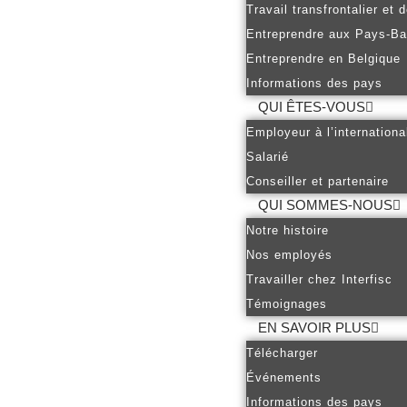
Travail transfrontalier et
Entreprendre aux Pays-B
Entreprendre en Belgique
Informations des pays
QUI ÊTES-VOUS
Employeur à l’internationa
Salarié
Conseiller et partenaire
QUI SOMMES-NOUS
Notre histoire
Nos employés
Travailler chez Interfisc
Témoignages
EN SAVOIR PLUS
Télécharger
Événements
Informations des pays