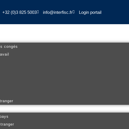
+32 (0)3 825 5003
info@interfisc.fr
Login portail
es congés
avail
tranger
 pays
étranger