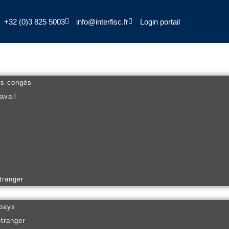
+32 (0)3 825 5003
info@interfisc.fr
Login portail
es congés
avail
tranger
 pays
étranger