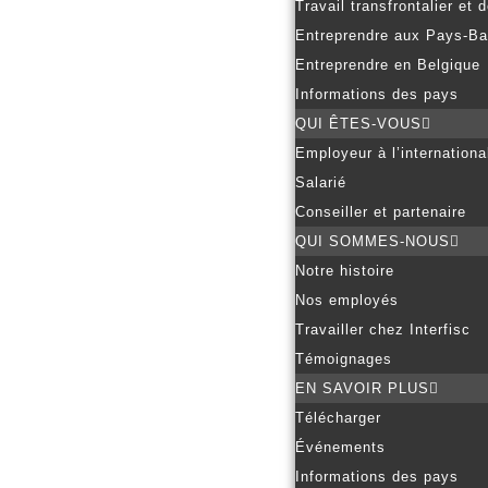
Travail transfrontalier et
Entreprendre aux Pays-B
Entreprendre en Belgique
Informations des pays
QUI ÊTES-VOUS
Employeur à l’internationa
Salarié
Conseiller et partenaire
QUI SOMMES-NOUS
Notre histoire
Nos employés
Travailler chez Interfisc
Témoignages
EN SAVOIR PLUS
Télécharger
Événements
Informations des pays