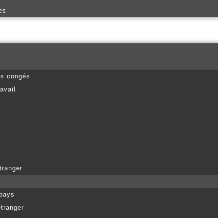
es
es congés
avail
tranger
 pays
étranger