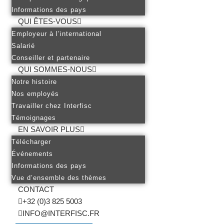
Informations des pays
QUI ÊTES-VOUS
Employeur à l’international
Salarié
Conseiller et partenaire
QUI SOMMES-NOUS
Notre histoire
Nos employés
Travailler chez Interfisc
Témoignages
EN SAVOIR PLUS
Télécharger
Événements
Informations des pays
Vue d’ensemble des thèmes
CONTACT
+32 (0)3 825 5003
INFO@INTERFISC.FR