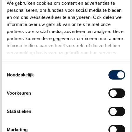
We gebruiken cookies om content en advertenties te
personaliseren, om functies voor social media te bieden
en om ons websiteverkeer te analyseren. Ook delen we
Pays-Bas | Indemnité kilométrique plus élevée avec effet rétroactif
informatie over uw gebruik van onze site met onze
jusqu’au 1er janvier 2026
partners voor social media, adverteren en analyse. Deze
partners kunnen deze gegevens combineren met andere
01/06/2026
informatie die u aan ze heeft verstrekt of die ze hebben
verzameld op basis van uw gebruik van hun services.
Toestemmingsselectie
Noodzakelijk
Voorkeuren
Statistieken
Règlement de travail en Belgique : une obligation pour les employeurs
19/05/2026
Marketing