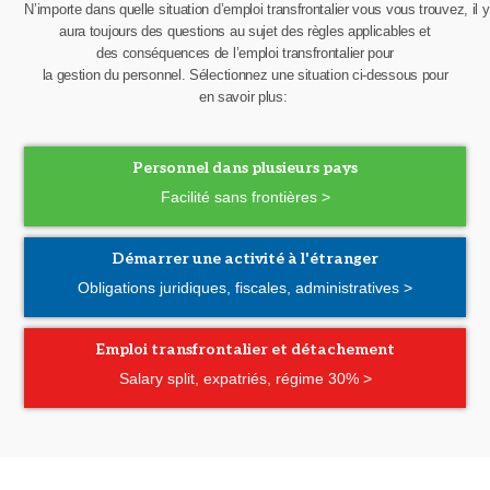
N’importe
dans
quelle
situation
d’emploi
transfrontalier
vous
vous
trouvez
,
il
y
aura
toujours
des
questions
au sujet des
règles
applicables
et
des
conséquences
de
l’emploi
transfrontalier
pour
la
gestion
du
personnel
.
Sélectionnez
une
situation
ci-dessous pour
en
savoir
plus:
Personnel dans plusieurs pays
Facilité sans frontières >
Démarrer une activité à l'étranger
Obligations juridiques, fiscales, administratives >
Emploi transfrontalier et détachement
Salary split, expatriés, régime 30% >