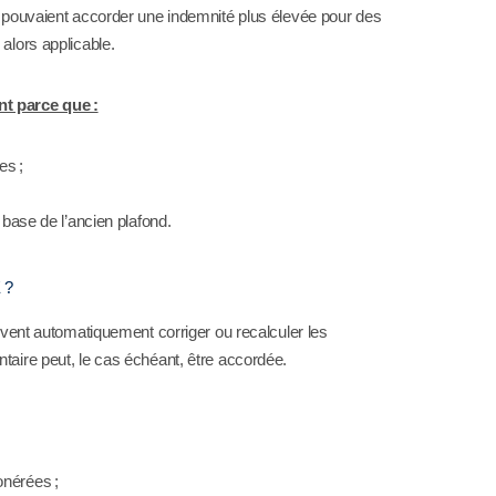
s pouvaient accorder une indemnité plus élevée pour des
alors applicable.
t parce que :
es ;
a base de l’ancien plafond.
 ?
oivent automatiquement corriger ou recalculer les
taire peut, le cas échéant, être accordée.
onérées ;