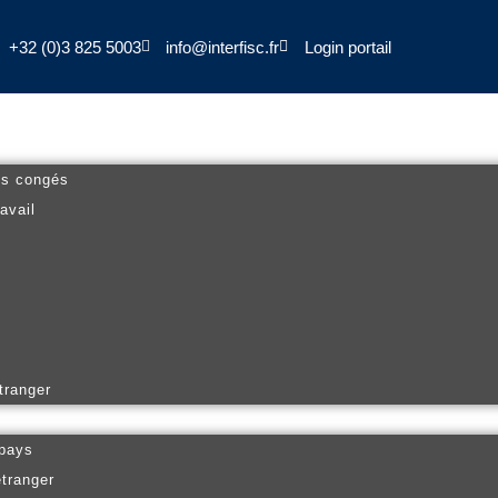
+32 (0)3 825 5003
info@interfisc.fr
Login portail
es congés
avail
tranger
 pays
étranger