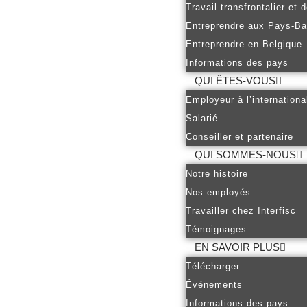
Travail transfrontalier et
Entreprendre aux Pays-B
Entreprendre en Belgique
Informations des pays
QUI ÊTES-VOUS
Employeur à l’internationa
Salarié
Conseiller et partenaire
QUI SOMMES-NOUS
Notre histoire
Nos employés
Travailler chez Interfisc
Témoignages
EN SAVOIR PLUS
Télécharger
Événements
Informations des pays