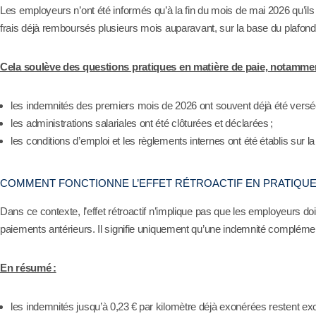
Les employeurs n’ont été informés qu’à la fin du mois de mai 2026 qu’il
frais déjà remboursés plusieurs mois auparavant, sur la base du plafond 
Cela soulève des questions pratiques en matière de paie, notammen
les indemnités des premiers mois de 2026 ont souvent déjà été versé
les administrations salariales ont été clôturées et déclarées ;
les conditions d’emploi et les règlements internes ont été établis sur l
COMMENT FONCTIONNE L’EFFET RÉTROACTIF EN PRATIQUE
Dans ce contexte, l’effet rétroactif n’implique pas que les employeurs d
paiements antérieurs. Il signifie uniquement qu’une indemnité complémen
En résumé :
les indemnités jusqu’à 0,23 € par kilomètre déjà exonérées restent ex