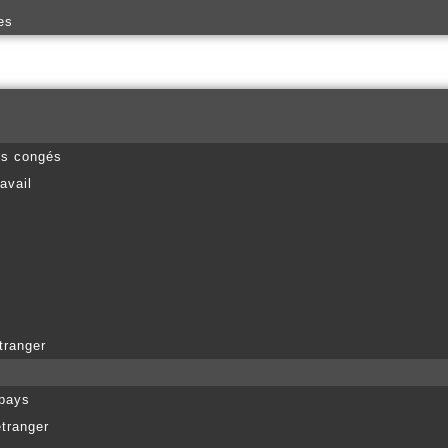
es
es congés
avail
tranger
 pays
étranger