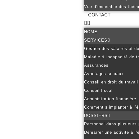
Vue d’ensemble des thèm
CONTACT
HOME
SERVICES
Gestion des salaires et d
Maladie & incapacité de tr
Assurances
Avantages sociaux
Conseil en droit du travail
Conseil fiscal
Administration financière
Comment s’implanter à l’é
DOSSIERS
Personnel dans plusieurs
Démarrer une activité à l’