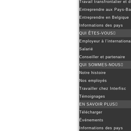
Travail transfrontalier et
Entreprendre aux Pays-B
Entreprendre en Belgique
Informations des pays
QUI ÊTES-VOUS
Employeur à l’internationa
Salarié
Conseiller et partenaire
QUI SOMMES-NOUS
Notre histoire
Nos employés
Travailler chez Interfisc
Témoignages
EN SAVOIR PLUS
Télécharger
Événements
Informations des pays