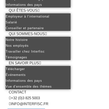
Informations des pays
QUI ÊTES-VOUS
Employeur à l’international
Salarié
Conseiller et partenaire
QUI SOMMES-NOUS
Notre histoire
Nos employés
Travailler chez Interfisc
Témoignages
EN SAVOIR PLUS
Télécharger
Événements
Informations des pays
Vue d’ensemble des thèmes
CONTACT
+32 (0)3 825 5003
INFO@INTERFISC.FR