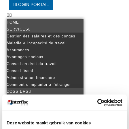
LOGIN PORTAIL
HOME
SERVICES
Gestion des salaires et des congés
Maladie & incapacité de travail
Assurances
Avantages sociaux
Conseil en droit du travail
Conseil fiscal
Administration financière
Comment s’implanter à l’étranger
DOSSIERS
Personnel dans plusieurs pays
Démarrer une activité à l’étranger
Travail transfrontalier et détachement
Entreprendre aux Pays-Bas
Deze website maakt gebruik van cookies
Entreprendre en Belgique