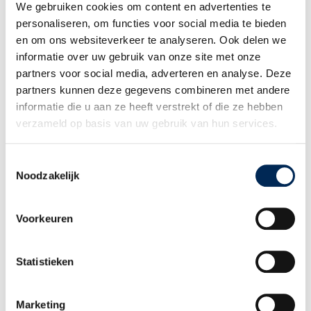
We gebruiken cookies om content en advertenties te
Informations des pays
personaliseren, om functies voor social media te bieden
QUI ÊTES-VOUS
en om ons websiteverkeer te analyseren. Ook delen we
Employeur à l’international
informatie over uw gebruik van onze site met onze
Salarié
partners voor social media, adverteren en analyse. Deze
Conseiller et partenaire
partners kunnen deze gegevens combineren met andere
QUI SOMMES-NOUS
informatie die u aan ze heeft verstrekt of die ze hebben
Notre histoire
verzameld op basis van uw gebruik van hun services.
Nos employés
Travailler chez Interfisc
Témoignages
Toestemmingsselectie
Noodzakelijk
EN SAVOIR PLUS
Télécharger
Événements
Voorkeuren
Informations des pays
Vue d’ensemble des thèmes
CONTACT
Statistieken
+32 (0)3 825 5003
INFO@INTERFISC.FR
Marketing