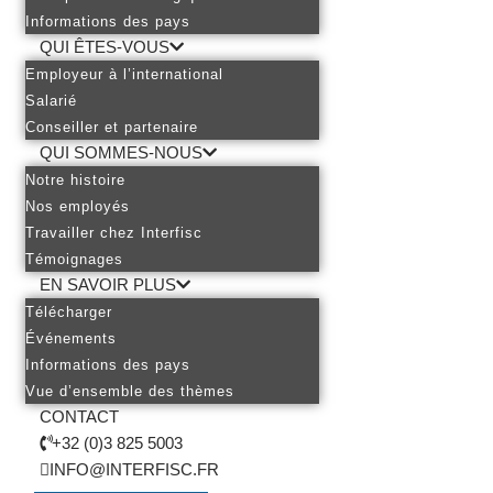
Informations des pays
QUI ÊTES-VOUS
Employeur à l’international
Salarié
Conseiller et partenaire
QUI SOMMES-NOUS
Notre histoire
Nos employés
Travailler chez Interfisc
Témoignages
EN SAVOIR PLUS
Télécharger
Événements
Informations des pays
Vue d’ensemble des thèmes
CONTACT
+32 (0)3 825 5003
INFO@INTERFISC.FR