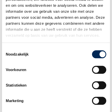
Informations des pays
en om ons websiteverkeer te analyseren. Ook delen we
QUI ÊTES-VOUS
informatie over uw gebruik van onze site met onze
Employeur à l’international
partners voor social media, adverteren en analyse. Deze
Salarié
partners kunnen deze gegevens combineren met andere
Conseiller et partenaire
informatie die u aan ze heeft verstrekt of die ze hebben
QUI SOMMES-NOUS
verzameld op basis van uw gebruik van hun services.
Notre histoire
Nos employés
Toestemmingsselectie
Travailler chez Interfisc
Noodzakelijk
Témoignages
EN SAVOIR PLUS
Voorkeuren
Télécharger
Événements
Informations des pays
Statistieken
Vue d’ensemble des thèmes
CONTACT
+32 (0)3 825 5003
Marketing
INFO@INTERFISC.FR