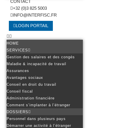
CONTACT
+32 (0)3 825 5003
INFO@INTERFISC.FR
LOGIN PORTAIL
HOME
SERVICES
Gestion des salaires et des congés
Maladie & incapacité de travail
Assurances
Avantages sociaux
Conseil en droit du travail
Conseil fiscal
Administration financière
Comment s’implanter à l’étranger
DOSSIERS
Personnel dans plusieurs pays
Démarrer une activité à l’étranger