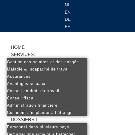
NL
EN
Ga
DE
naar
BE
de
inhoud
HOME
SERVICES
Gestion des salaires et des congés
Maladie & incapacité de travail
Assurances
Avantages sociaux
Conseil en droit du travail
Conseil fiscal
Administration financière
Comment s’implanter à l’étranger
DOSSIERS
Personnel dans plusieurs pays
Démarrer une activité à l’étranger