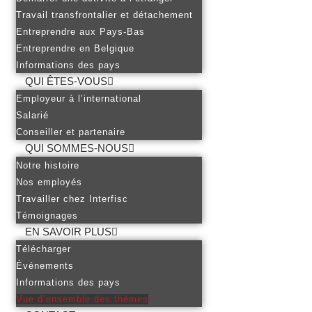
Travail transfrontalier et détachement
Entreprendre aux Pays-Bas
Entreprendre en Belgique
Informations des pays
QUI ÊTES-VOUS
Employeur à l’international
Salarié
Conseiller et partenaire
QUI SOMMES-NOUS
Notre histoire
Nos employés
Travailler chez Interfisc
Témoignages
EN SAVOIR PLUS
Télécharger
Événements
Informations des pays
Vue d’ensemble des thèmes