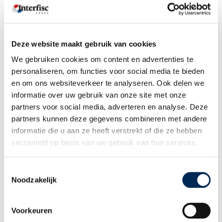
S'implanter à l'étranger & administration financière
(6)
Sécurité sociale
(17)
Deze website maakt gebruik van cookies
Webinaires et formations
(1)
We gebruiken cookies om content en advertenties te
personaliseren, om functies voor social media te bieden
Pays
en om ons websiteverkeer te analyseren. Ook delen we
Allemagne
(9)
informatie over uw gebruik van onze site met onze
partners voor social media, adverteren en analyse. Deze
Belgique
(10)
partners kunnen deze gegevens combineren met andere
France
(3)
informatie die u aan ze heeft verstrekt of die ze hebben
International
(38)
verzameld op basis van uw gebruik van hun services.
Italie
(1)
Toestemmingsselectie
Pays-Bas
(43)
Noodzakelijk
Royaume-Uni
(3)
Voorkeuren
Réinitialiser les filtres