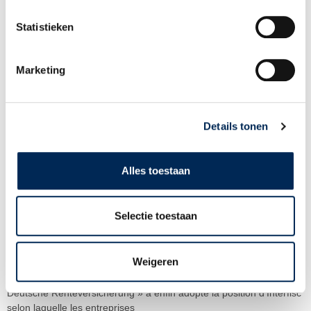
Statistieken
Vue d’ensemble des thèmes
Marketing
Details tonen
Alles toestaan
Selectie toestaan
Toute la clarté sur la cotisation dite « Insolvenzgeldumlage »
01/09/2017
Weigeren
En 2014, après une procédure qui a duré des années, la «
Deutsche Renteversicherung » a enfin adopté la position d’Interfisc
selon laquelle les entreprises