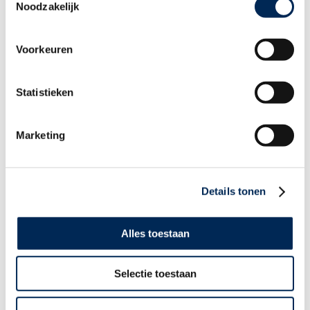
Noodzakelijk
dans le domaine de l’administration des salaires transfrontalière, qui
sont en mesure de poursuivre la transmission de sa vision.
Avec Interfisc, M. Robert Mahieu a fait date. Il a remonté le courant
pendant plus de 40 ans et supprimé de nombreux obstacles au
Voorkeuren
commerce au Benelux, ce dont il peut être fier.
Naturellement, son soutien et sa confiance vont nous faire cruellement
défaut au sein d’Interfisc. En même temps, nous sommes au moins
aussi résolus qu’il ne l’était lui-même à continuer sa mission unique et
Statistieken
à veiller à ce que l’histoire d’Interfisc se poursuivre. Nous honorons
ainsi les propos qu’il a tenus dans la publication jubilaire parue en 2007
en l’honneur du 35e anniversaire d’Interfisc :
“Et c’est ainsi que nous
poursuivons notre chemin”.
Marketing
Inscrivez-vous à nos infos !
Details tonen
Restez au courant des obligations patronales aux Pays-
Alles toestaan
Bas, en Belgique, en Allemagne, en France, au Royaume-
Uni et en Italie.
Selectie toestaan
Je m'inscris >