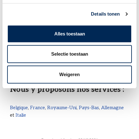
Details tonen
Webinaire « Recruter des commerciaux
Alles toestaan
locaux aux Pays-Bas » vendredi 27 juin 2025
Selectie toestaan
Articles connexes >
Weigeren
Nous y proposons nos services :
Belgique
,
France
,
Royaume-Uni
,
Pays-Bas
,
Allemagne
et
Italie