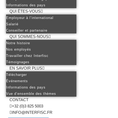
Informations des pays
QUI ÊTES-VOUS
Employeur à l’international
Salarié
Conseiller et partenaire
QUI SOMMES-NOUS
Notre histoire
Nos employés
Travailler chez Interfisc
Témoignages
EN SAVOIR PLUS
Télécharger
Événements
Informations des pays
Vue d’ensemble des thèmes
CONTACT
+32 (0)3 825 5003
INFO@INTERFISC.FR