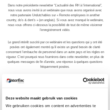
Dans notre précédente newsletter “L’actualité des RH à l’international”,
nous vous avons invité à un webinaire que nous avons organisé avec
notre partenaire Undutchables sur « Remote employees in another
country, do’s & dont’s » (en anglais). Si vous avez manqué le webinaire,
nous vous offrons ci-dessous la possibilité de tout de même visionner
l’enregistrement vidéo.
Le grand intérêt suscité par ce webinaire et les questions qui y ont été
posées ont également montré qu’il existe un grand besoin de clarté
concernant l’embauche de personnel dans un autre pays et les règles en
vigueur. C’est pourquoi nous fournirons dans cette newsletter, en plus de
quelques messages de fin d’année, une réponse à quelques questions
fréquemment posées.
Cliquez ci-dessous pour lire la newsletter :
"L'actualité des RH à l'international" >
Deze website maakt gebruik van cookies
We gebruiken cookies om content en advertenties te
Voulez-vous recevoir chaque édition par e-mail?Alors inscrivez-vous ci-