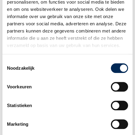
dessous pour la version néerlandaise, française, anglaise et/ou
personaliseren, om functies voor social media te bieden
allemande de “L’actualité des RH à l’international”:
en om ons websiteverkeer te analyseren. Ook delen we
informatie over uw gebruik van onze site met onze
Cliquez ici pour vous inscrire >
partners voor social media, adverteren en analyse. Deze
partners kunnen deze gegevens combineren met andere
informatie die u aan ze heeft verstrekt of die ze hebben
Voir tous les articles
verzameld op basis van uw gebruik van hun services.
Newsletter Janvier ’26 « Nouvelle année,
Toestemmingsselectie
nouveaux chiffres et nouvelles règles, y
Noodzakelijk
compris à l’étranger. »
Voorkeuren
Statistieken
Newsletter Juin ’25 « Le marché néerlandais,
porte de l’Europe »
Marketing