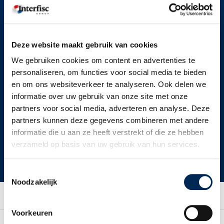
SUIVEZ-NOUS
Deze website maakt gebruik van cookies
We gebruiken cookies om content en advertenties te
personaliseren, om functies voor social media te bieden
EN SAVOIR PLUS?
CONTACT
en om ons websiteverkeer te analyseren. Ook delen we
informatie over uw gebruik van onze site met onze
Demande de devis
Nos établissements
partners voor social media, adverteren en analyse. Deze
Corporate brochure
Formulaire de contact
partners kunnen deze gegevens combineren met andere
Nos formations
info@interfisc.fr
informatie die u aan ze heeft verstrekt of die ze hebben
Téléchargements
+32 (0)3 825 5003
verzameld op basis van uw gebruik van hun services.
Login client
+31 (0)70 313 3000
Toestemmingsselectie
Noodzakelijk
Sitemap
Conditions générales
Avis de non-responsabilité
Déclaration de confidentialité
Politique relative aux cookies
Voorkeuren
Copyright Interfisc 2026