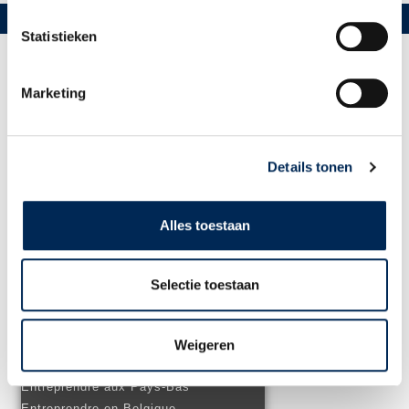
NL
EN
DE
BE
Statistieken
HOME
Marketing
SERVICES
Gestion des salaires et des congés
Maladie & incapacité de travail
Details tonen
Assurances
Avantages sociaux
Conseil en droit du travail
Alles toestaan
Conseil fiscal
Administration financière
Comment s’implanter à l’étranger
Selectie toestaan
DOSSIERS
Personnel dans plusieurs pays
Démarrer une activité à l’étranger
Weigeren
Travail transfrontalier et détachement
Entreprendre aux Pays-Bas
Entreprendre en Belgique