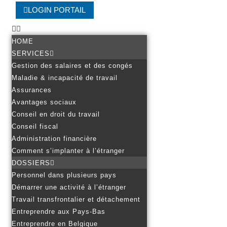
LOGIN PORTAIL
HOME
SERVICES
Gestion des salaires et des congés
Maladie & incapacité de travail
Assurances
Avantages sociaux
Conseil en droit du travail
Conseil fiscal
Administration financière
Comment s’implanter à l’étranger
DOSSIERS
Personnel dans plusieurs pays
Démarrer une activité à l’étranger
Travail transfrontalier et détachement
Entreprendre aux Pays-Bas
Entreprendre en Belgique