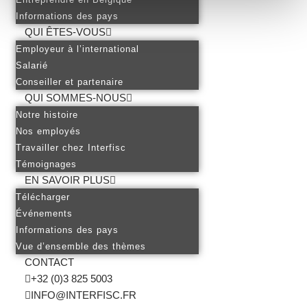
Informations des pays
QUI ÊTES-VOUS
Employeur à l’international
Salarié
Conseiller et partenaire
QUI SOMMES-NOUS
Notre histoire
Nos employés
Travailler chez Interfisc
Témoignages
EN SAVOIR PLUS
Télécharger
Événements
Informations des pays
Vue d’ensemble des thèmes
CONTACT
+32 (0)3 825 5003
INFO@INTERFISC.FR