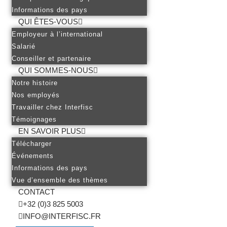
Informations des pays
QUI ÊTES-VOUS
Employeur à l’international
Salarié
Conseiller et partenaire
QUI SOMMES-NOUS
Notre histoire
Nos employés
Travailler chez Interfisc
Témoignages
EN SAVOIR PLUS
Télécharger
Événements
Informations des pays
Vue d’ensemble des thèmes
CONTACT
+32 (0)3 825 5003
INFO@INTERFISC.FR