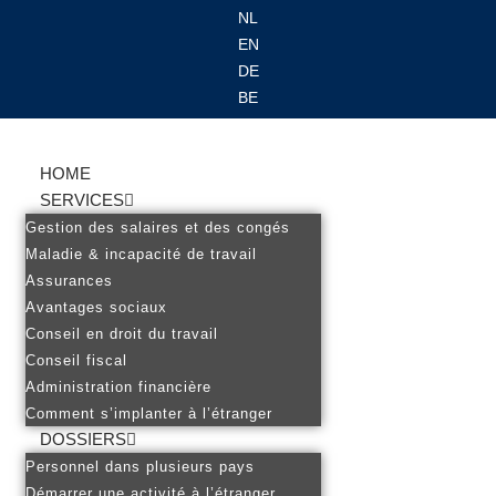
NL
EN
Ga
DE
naar
BE
de
inhoud
HOME
SERVICES
Gestion des salaires et des congés
Maladie & incapacité de travail
Assurances
Avantages sociaux
Conseil en droit du travail
Conseil fiscal
Administration financière
Comment s’implanter à l’étranger
DOSSIERS
Personnel dans plusieurs pays
Démarrer une activité à l’étranger