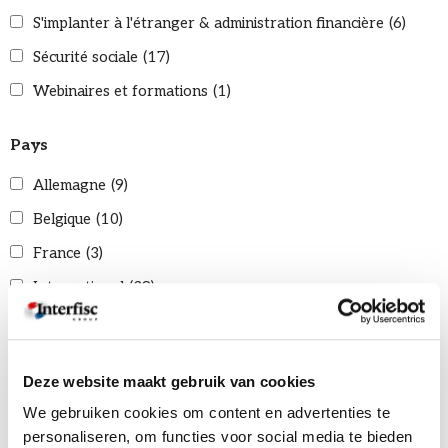
S'implanter à l'étranger & administration financière
(6)
Sécurité sociale
(17)
Webinaires et formations
(1)
Pays
Allemagne
(9)
Belgique
(10)
France
(3)
International
(38)
Italie
(1)
Pays-Bas
(43)
Deze website maakt gebruik van cookies
Royaume-Uni
(3)
We gebruiken cookies om content en advertenties te
personaliseren, om functies voor social media te bieden
Réinitialiser les filtres