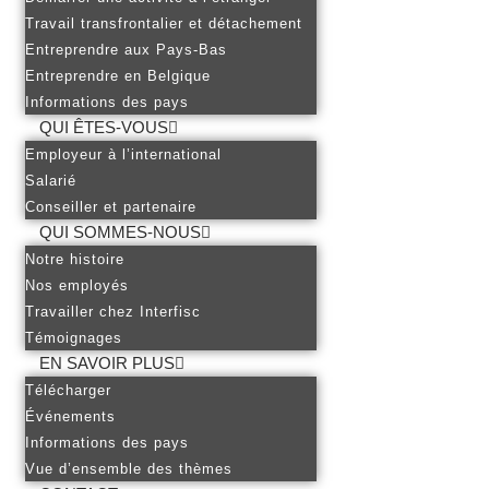
Travail transfrontalier et détachement
Entreprendre aux Pays-Bas
Entreprendre en Belgique
Informations des pays
QUI ÊTES-VOUS
Employeur à l’international
Salarié
Conseiller et partenaire
QUI SOMMES-NOUS
Notre histoire
Nos employés
Travailler chez Interfisc
Témoignages
EN SAVOIR PLUS
Télécharger
Événements
Informations des pays
Vue d’ensemble des thèmes