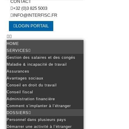
CONTACT
+32 (0)3 825 5003
INFO@INTERFISC.FR
LOGIN PORTAIL
HOME
SERVICES
Gestion des salaires et des congés
Maladie & incapacité de travail
Assurances
Avantages sociaux
Conseil en droit du travail
Conseil fiscal
Administration financière
Comment s’implanter à l’étranger
DOSSIERS
Personnel dans plusieurs pays
Démarrer une activité à l’étranger