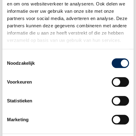
en om ons websiteverkeer te analyseren. Ook delen we
informatie over uw gebruik van onze site met onze
Vue d’ensemble des thèmes
partners voor social media, adverteren en analyse. Deze
partners kunnen deze gegevens combineren met andere
informatie die u aan ze heeft verstrekt of die ze hebben
verzameld op basis van uw gebruik van hun services.
Toestemmingsselectie
Noodzakelijk
Voorkeuren
Subvention sur les charges patronales lors des premiers
Statistieken
engagements en Belgique : réduction groupe cible
10/06/2026
Marketing
Réduisez vos coûts patronaux pour vos premiers salariés en
Belgique Vous êtes un employeur français et vous envisagez
d’embaucher du personnel en Belgique ? Dans