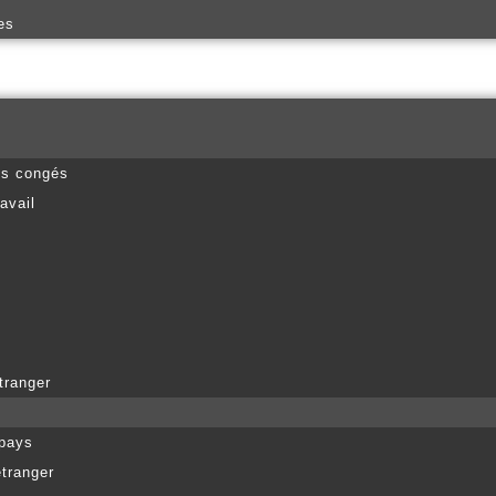
es
es congés
avail
tranger
 pays
étranger