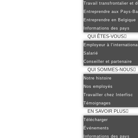
Travail transfrontalier et
Entreprendre aux Pays-B
Entreprendre en Belgique
Informations des pays
QUI ÊTES-VOUS
Employeur à l’internationa
Salarié
Conseiller et partenaire
QUI SOMMES-NOUS
Notre histoire
Nos employés
Travailler chez Interfisc
Témoignages
EN SAVOIR PLUS
Télécharger
Événements
Informations des pays