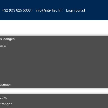
+32 (0)3 825 5003
info@interfisc.fr
Login portail
es congés
avail
tranger
 pays
étranger