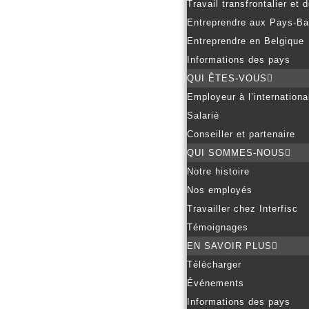
Travail transfrontalier et
Entreprendre aux Pays-B
Entreprendre en Belgique
Informations des pays
QUI ÊTES-VOUS
Employeur à l’internationa
Salarié
Conseiller et partenaire
QUI SOMMES-NOUS
Notre histoire
Nos employés
Travailler chez Interfisc
Témoignages
EN SAVOIR PLUS
Télécharger
Événements
Informations des pays