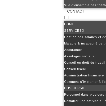
Vue d’ensemble des thèm
CONTACT
HOME
SERVICES
Gestion des salaires et d
Maladie & incapacité de tr
Assurances
Avantages sociaux
Conseil en droit du travail
Conseil fiscal
Administration financière
Comment s’implanter à l’é
DOSSIERS
Personnel dans plusieurs
Démarrer une activité à l’