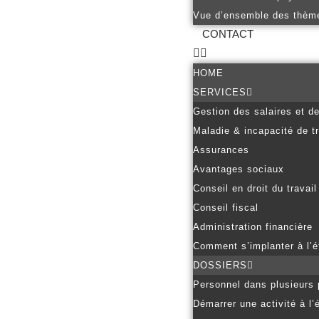
Vue d’ensemble des thèm
CONTACT
HOME
SERVICES
Gestion des salaires et d
Maladie & incapacité de tr
Assurances
Avantages sociaux
Conseil en droit du travail
Conseil fiscal
Administration financière
Comment s’implanter à l’é
DOSSIERS
Personnel dans plusieurs
Démarrer une activité à l’