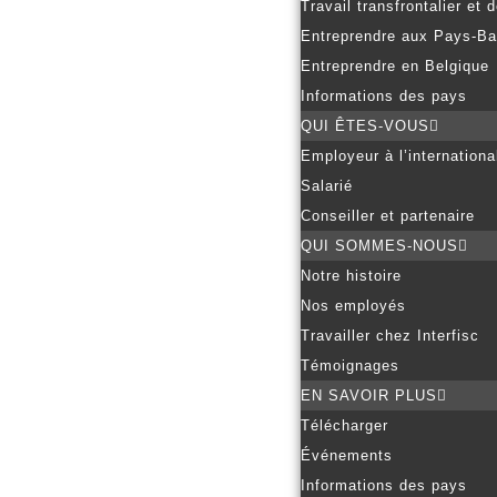
Travail transfrontalier et
Entreprendre aux Pays-B
Entreprendre en Belgique
Informations des pays
QUI ÊTES-VOUS
Employeur à l’internationa
Salarié
Conseiller et partenaire
QUI SOMMES-NOUS
Notre histoire
Nos employés
Travailler chez Interfisc
Témoignages
EN SAVOIR PLUS
Télécharger
Événements
Informations des pays