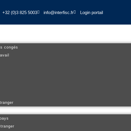
+32 (0)3 825 5003
info@interfisc.fr
Login portail
es congés
avail
tranger
 pays
étranger