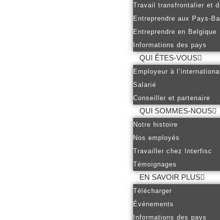
Travail transfrontalier et
Entreprendre aux Pays-B
Entreprendre en Belgique
Informations des pays
QUI ÊTES-VOUS
Employeur à l’internationa
Salarié
Conseiller et partenaire
QUI SOMMES-NOUS
Notre histoire
Nos employés
Travailler chez Interfisc
Témoignages
EN SAVOIR PLUS
Télécharger
Événements
Informations des pays