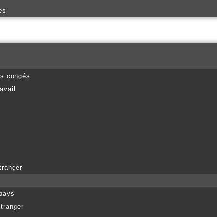
es
es congés
avail
tranger
 pays
étranger