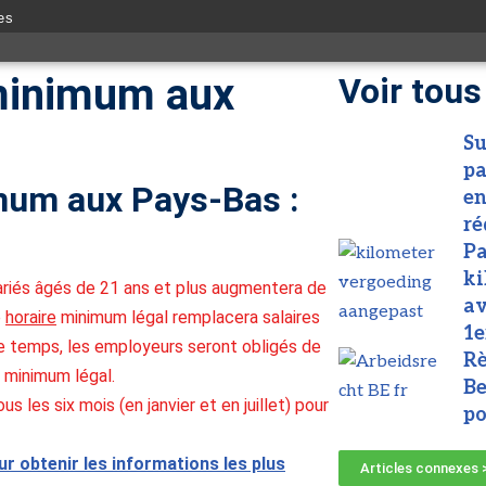
es
minimum aux
Voir tous
Su
pa
mum aux Pays-Bas :
en
ré
Pa
ki
alariés âgés de 21 ans et plus augmentera de
av
e
horaire
minimum légal remplacera salaires
1e
e temps, les employeurs seront obligés de
Rè
e minimum légal.
Be
les six mois (en janvier et en juillet) pour
po
r obtenir les informations les plus
Articles connexes 