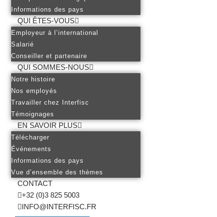
Informations des pays
QUI ÊTES-VOUS
Employeur à l’international
Salarié
Conseiller et partenaire
QUI SOMMES-NOUS
Notre histoire
Nos employés
Travailler chez Interfisc
Témoignages
EN SAVOIR PLUS
Télécharger
Événements
Informations des pays
Vue d’ensemble des thèmes
CONTACT
+32 (0)3 825 5003
INFO@INTERFISC.FR