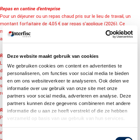
Repas en cantine d’entreprise
Pour un déjeuner ou un repas chaud pris sur le lieu de travail, un
montant forfaitaire de 4,05 € par repas s’applique (2026). Ce
montant est imputé sur le budget non taxable ou traité comme un
avantage imposable sur la fiche de paie.
Repas professionnels
Deze website maakt gebruik van cookies
Les repas pris dans le cadre d’heures supplémentaires, de
We gebruiken cookies om content en advertenties te
déplacements professionnels ou de réunions d’affaires peuvent
personaliseren, om functies voor social media te bieden
être remboursés ou fournis en franchise d’impôt (exonération
en om ons websiteverkeer te analyseren. Ook delen we
spécifique). Le salarié doit toutefois remettre les justificatifs de
informatie over uw gebruik van onze site met onze
repas afin d’en apporter la preuve.
partners voor social media, adverteren en analyse. Deze
partners kunnen deze gegevens combineren met andere
Repas hors du lieu de travail
informatie die u aan ze heeft verstrekt of die ze hebben
Par exemple un dîner pris sur site ou à domicile. Ces repas sont
verzameld op basis van uw gebruik van hun services.
valorisés sur la base de leur coût réel et sont généralement
imputés sur le budget non taxable ou traités comme un avantage
Toestemmingsselectie