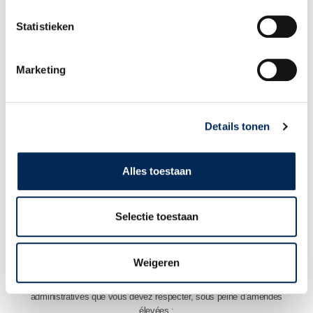
l’intérimaire détaché.
Statistieken
EXCEPTION POUR LE SECTEUR DES TRANSPORTS
Marketing
Ces changements ne s’appliquent pas encore aux employés détachés
dans le secteur des transports. Ils ont droit au « noyau dur » des
conditions d’emploi de la législation du travail néerlandaise et des
dispositions généralement contraignantes des conventions collectives de
Details tonen
travail.
En savoir plus sur les obligations des transporteurs non établis aux
Alles toestaan
Pays-Bas avec des chauffeurs étrangers.
Selectie toestaan
QUELLES OBLIGATIONS ADMINISTRATIVES S'APPLIQUENT AU
DÉTACHEMENT ?
Weigeren
En plus des conditions minimales d’emploi que vous devez accorder aux
employés détachés, vous avez également certaines obligations
administratives que vous devez respecter, sous peine d’amendes
élevées :