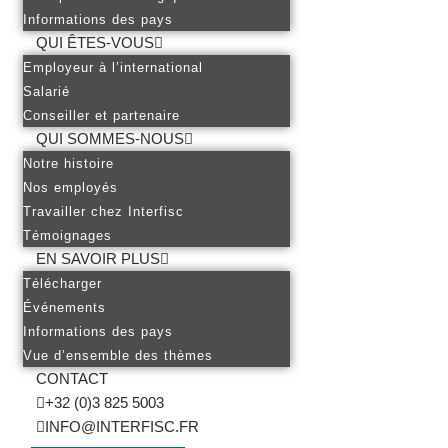
Informations des pays
QUI ÊTES-VOUS
Employeur à l’international
Salarié
Conseiller et partenaire
QUI SOMMES-NOUS
Notre histoire
Nos employés
Travailler chez Interfisc
Témoignages
EN SAVOIR PLUS
Télécharger
Événements
Informations des pays
Vue d’ensemble des thèmes
CONTACT
+32 (0)3 825 5003
INFO@INTERFISC.FR